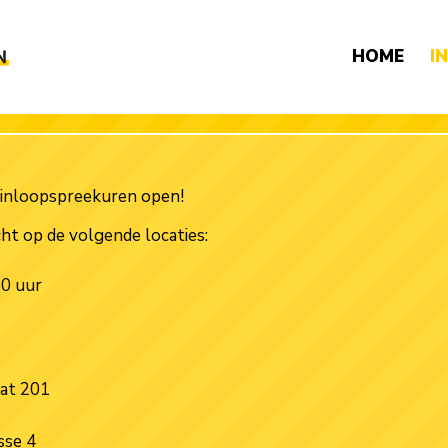
HOME
I
le inloopspreekuren open!
cht op de volgende locaties:
00 uur
at 201
sse 4